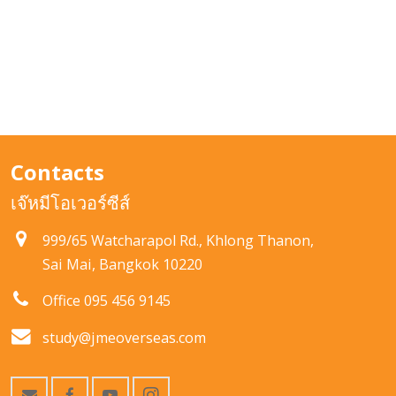
Contacts
เจ๊หมีโอเวอร์ซีส์
999/65 Watcharapol Rd., Khlong Thanon,
Sai Mai, Bangkok 10220
Office 095 456 9145
study@jmeoverseas.com