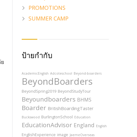
PROMOTIONS
SUMMER CAMP
ป้ายกำกับ
ัย
AcademicEnglish
Adcoteschool
Beyond-boarders
BeyondBoarders
BeyondSpring2019
BeyondStudyTour
Beyoundboarders
BHMS
Boarder
BritishBoardingTaster
BurlingtonSchool
Buckswood
Education
EducationAdvisor
England
English
EnglishExperience
image
JaemeOverseas