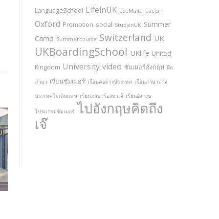
LifeinUK
LanguageSchool
LSCMalta
Lucern
Oxford
Summer
Promotion
social
StudyinUK
Switzerland
Camp
UK
Summercourse
UKBoardingSchool
UKlife
United
University
video
Kingdom
ซัมเมอร์อังกฤษ
ฝึก
เรียนซัมเมอร์
ภาษา
เรียนต่อต่างประเทศ
เรียนภาษาต่าง
ประเทศไม่เกินแสน
เรียนภาษาร้องหาเจ๊
เรียนอังกฤษ
ไปอังกฤษคิดถึง
โปรแกรมซัมเมอร์
เจ๊