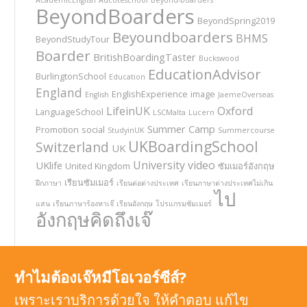
BeyondBoarders
BeyondSpring2019
Beyoundboarders
BHMS
BeyondStudyTour
Boarder
BritishBoardingTaster
Buckswood
EducationAdvisor
BurlingtonSchool
Education
England
EnglishExperience
image
English
JaemeOverseas
LifeinUK
Oxford
LanguageSchool
LSCMalta
Lucern
Summer Camp
Promotion
social
StudyinUK
Summercourse
UKBoardingSchool
Switzerland
UK
University
video
UKlife
United Kingdom
ซัมเมอร์อังกฤษ
เรียนซัมเมอร์
ฝึกภาษา
เรียนต่อต่างประเทศ
เรียนภาษาต่างประเทศไม่เกิน
ไป
แสน
เรียนภาษาร้องหาเจ๊
เรียนอังกฤษ
โปรแกรมซัมเมอร์
อังกฤษคิดถึงเจ๊
ทำไมต้องเจ๊หมีโอเวอร์ซีส์?
เพราะเราบริการด้วยใจ ให้คำตอบ แก้ไข