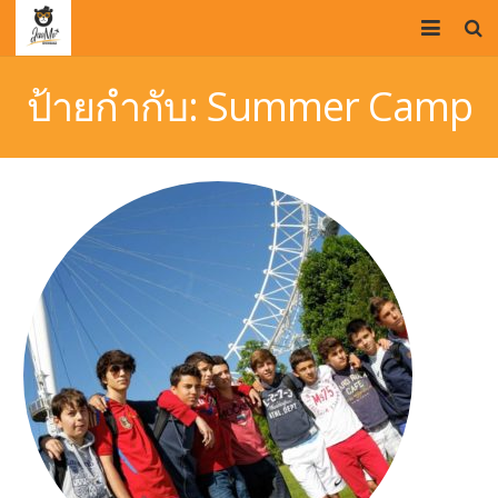
HOME
ป้ายกำกับ:
Summer Camp
OUR TEAM
STUDY IN UK
PROMOTIONS
VISA SERVICE
BLOG
CONTACT US