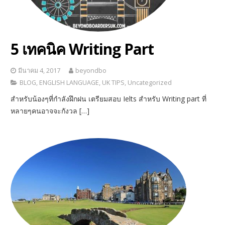
5 เทคนิค Writing Part
มีนาคม 4, 2017
beyondbo
BLOG
,
ENGLISH LANGUAGE
,
UK TIPS
,
Uncategorized
สำหรับน้องๆที่กำลังฝึกฝน เตรียมสอบ Ielts สำหรับ Writing part ที่
หลายๆคนอาจจะกังวล […]