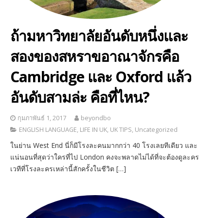
ถ้ามหาวิทยาลัยอันดับหนึ่งและ
สองของสหราขอาณาจักรคือ
Cambridge และ Oxford แล้ว
อันดับสามล่ะ คือที่ไหน?
กุมภาพันธ์ 1, 2017
beyondbo
ENGLISH LANGUAGE
,
LIFE IN UK
,
UK TIPS
,
Uncategorized
ในย่าน West End นี่ก็มีโรงละคนมากกว่า 40 โรงเลยทีเดียว และ
แน่นอนที่สุดว่าใครที่ไป London คงจะพลาดไม่ได้ที่จะต้องดูละคร
เวทีที่โรงละครเหล่านี้สักครั้งในชีวิต […]