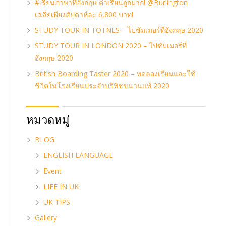
#เรียนภาษาที่อังกฤษ ค่าเรียนถูกมาก! @Burlington
เฉลี่ยเพียงสัปดาห์ละ 6,800 บาท!
STUDY TOUR IN TOTNES – ไปซัมเมอร์ที่อังกฤษ 2020
STUDY TOUR IN LONDON 2020 – ไปซัมเมอร์ที่
อังกฤษ 2020
British Boarding Taster 2020 – ทดลองเรียนและใช้
ชีวิตในโรงเรียนประจำบริทิชขนานแท้ 2020
หมวดหมู่
BLOG
ENGLISH LANGUAGE
Event
LIFE IN UK
UK TIPS
Gallery