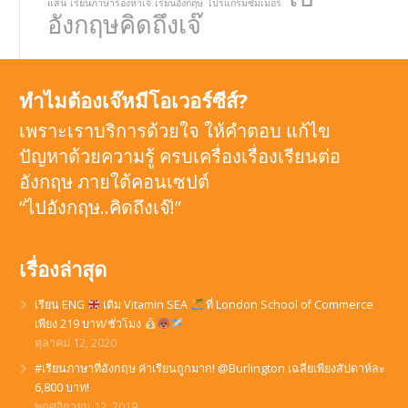
แสน
เรียนภาษาร้องหาเจ๊
เรียนอังกฤษ
โปรแกรมซัมเมอร์
อังกฤษคิดถึงเจ๊
ทำไมต้องเจ๊หมีโอเวอร์ซีส์?
เพราะเราบริการด้วยใจ ให้คำตอบ แก้ไข
ปัญหาด้วยความรู้ ครบเครื่องเรื่องเรียนต่อ
อังกฤษ ภายใต้คอนเซปต์
“ไปอังกฤษ..คิดถึงเจ๊!”
เรื่องล่าสุด
เรียน ENG
เติม Vitamin SEA
ที่ London School of Commerce
เพียง 219 บาท/ชั่วโมง
ตุลาคม 12, 2020
#เรียนภาษาที่อังกฤษ ค่าเรียนถูกมาก! @Burlington เฉลี่ยเพียงสัปดาห์ละ
6,800 บาท!
พฤศจิกายน 12, 2019