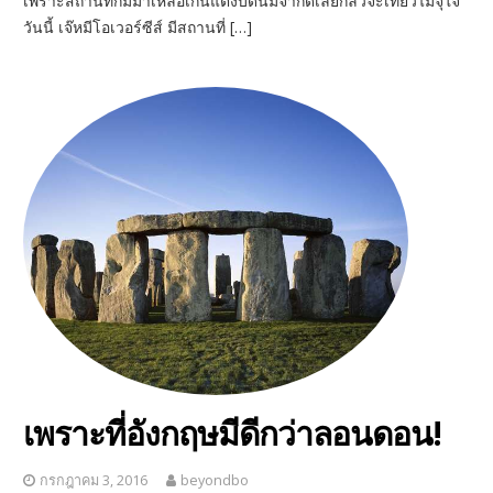
เพราะสถานที่ก็มีมาเหลือเกินแต่งบดันมีจำกัดเลยกลัวจะเที่ยวไม่จุใจ
วันนี้ เจ๊หมีโอเวอร์ซีส์ มีสถานที่ […]
เพราะที่อังกฤษมีดีกว่าลอนดอน!
กรกฎาคม 3, 2016
beyondbo