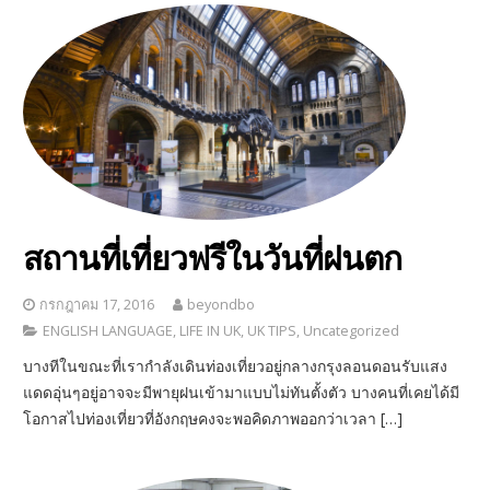
สถานที่เที่ยวฟรีในวันที่ฝนตก
กรกฎาคม 17, 2016
beyondbo
ENGLISH LANGUAGE
,
LIFE IN UK
,
UK TIPS
,
Uncategorized
บางทีในขณะที่เรากำลังเดินท่องเที่ยวอยู่กลางกรุงลอนดอนรับแสง
แดดอุ่นๆอยู่อาจจะมีพายุฝนเข้ามาแบบไม่ทันตั้งตัว บางคนที่เคยได้มี
โอกาสไปท่องเที่ยวที่อังกฤษคงจะพอคิดภาพออกว่าเวลา […]