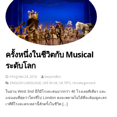
ครั้งหนึ่งในชีวิตกับ Musical
ระดับโลก
กรกฎาคม 24, 2016
beyondbo
ENGLISH LANGUAGE
,
LIFE IN UK
,
UK TIPS
,
Uncategorized
ในย่าน West End นี่ก็มีโรงละคนมากกว่า 40 โรงเลยทีเดียว และ
แน่นอนที่สุดว่าใครที่ไป London คงจะพลาดไม่ได้ที่จะต้องดูละคร
เวทีที่โรงละครเหล่านี้สักครั้งในชีวิต […]