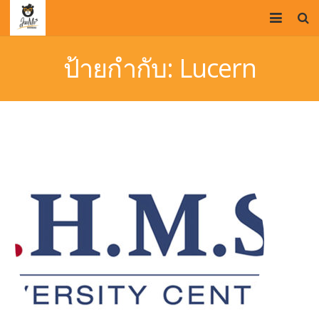
HOME
ป้ายกำกับ:
Lucern
OUR TEAM
STUDY IN UK
PROMOTIONS
VISA SERVICE
BLOG
CONTACT US