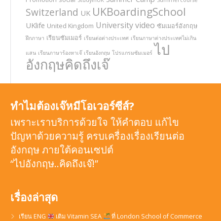
StudyinUK
Summercourse
UKBoardingSchool
Switzerland
UK
University
video
UKlife
United Kingdom
ซัมเมอร์อังกฤษ
เรียนซัมเมอร์
ฝึกภาษา
เรียนต่อต่างประเทศ
เรียนภาษาต่างประเทศไม่เกิน
ไป
แสน
เรียนภาษาร้องหาเจ๊
เรียนอังกฤษ
โปรแกรมซัมเมอร์
อังกฤษคิดถึงเจ๊
ทำไมต้องเจ๊หมีโอเวอร์ซีส์?
เพราะเราบริการด้วยใจ ให้คำตอบ แก้ไข
ปัญหาด้วยความรู้ ครบเครื่องเรื่องเรียนต่อ
อังกฤษ ภายใต้คอนเซปต์
“ไปอังกฤษ..คิดถึงเจ๊!”
เรื่องล่าสุด
เรียน ENG
เติม Vitamin SEA
ที่ London School of Commerce