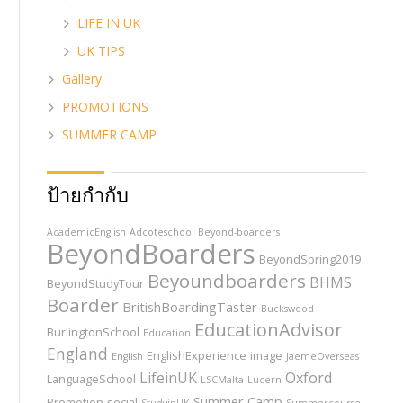
LIFE IN UK
UK TIPS
Gallery
PROMOTIONS
SUMMER CAMP
ป้ายกำกับ
AcademicEnglish
Adcoteschool
Beyond-boarders
BeyondBoarders
BeyondSpring2019
Beyoundboarders
BHMS
BeyondStudyTour
Boarder
BritishBoardingTaster
Buckswood
EducationAdvisor
BurlingtonSchool
Education
England
EnglishExperience
image
English
JaemeOverseas
LifeinUK
Oxford
LanguageSchool
LSCMalta
Lucern
Summer Camp
Promotion
social