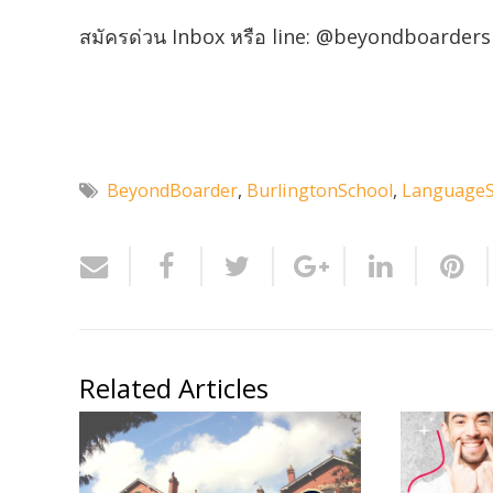
สมัครด่วน Inbox หรือ line: @beyondboarders มา
BeyondBoarder
,
BurlingtonSchool
,
LanguageS
Related Articles