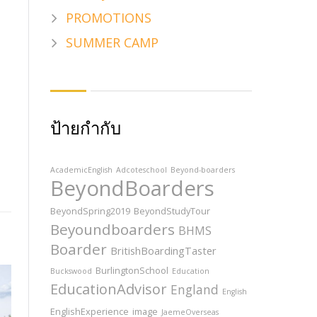
PROMOTIONS
SUMMER CAMP
ป้ายกำกับ
AcademicEnglish
Adcoteschool
Beyond-boarders
BeyondBoarders
BeyondSpring2019
BeyondStudyTour
Beyoundboarders
BHMS
Boarder
BritishBoardingTaster
BurlingtonSchool
Buckswood
Education
EducationAdvisor
England
English
EnglishExperience
image
JaemeOverseas