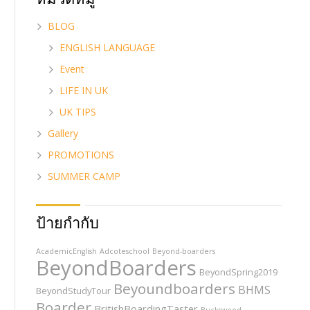
BLOG
ENGLISH LANGUAGE
Event
LIFE IN UK
UK TIPS
Gallery
PROMOTIONS
SUMMER CAMP
ป้ายกำกับ
AcademicEnglish
Adcoteschool
Beyond-boarders
BeyondBoarders
BeyondSpring2019
Beyoundboarders
BHMS
BeyondStudyTour
Boarder
BritishBoardingTaster
Buckswood