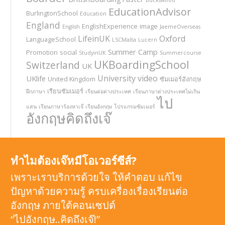
EducationAdvisor
BurlingtonSchool
Education
England
EnglishExperience
image
English
JaemeOverseas
LifeinUK
Oxford
LanguageSchool
LSCMalta
Lucern
Summer Camp
Promotion
social
StudyinUK
Summercourse
UKBoardingSchool
Switzerland
UK
University
video
UKlife
United Kingdom
ซัมเมอร์อังกฤษ
เรียนซัมเมอร์
ฝึกภาษา
เรียนต่อต่างประเทศ
เรียนภาษาต่างประเทศไม่เกิน
ไป
แสน
เรียนภาษาร้องหาเจ๊
เรียนอังกฤษ
โปรแกรมซัมเมอร์
อังกฤษคิดถึงเจ๊
ทำไมต้องเจ๊หมีโอเวอร์ซีส์?
เพราะเราบริการด้วยใจ ให้คำตอบ แก้ไข
ปัญหาด้วยความรู้ ครบเครื่องเรื่องเรียนต่อ
อังกฤษ ภายใต้คอนเซปต์
“ไปอังกฤษ..คิดถึงเจ๊!”