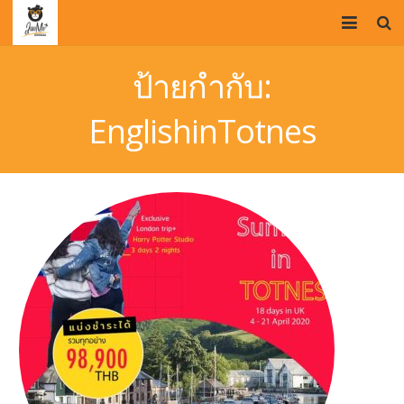
HOME
ป้ายกำกับ:
OUR TEAM
EnglishinTotnes
STUDY IN UK
PROMOTIONS
VISA SERVICE
BLOG
CONTACT US